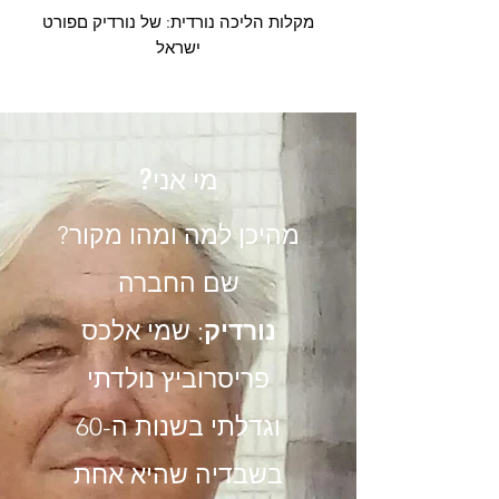
/זוהר/ורוד – אמריקאי
מקלות הליכה נורדית: של נורדיק םפורט
ישראל
?מי אני
?מהיכן למה ומהו מקור
שם החברה
נורדיק
: שמי אלכס
פריסרוביץ נולדתי
וגדלתי בשנות ה-60
בשבדיה שהיא אחת